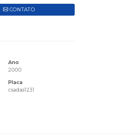
CONTATO
Ano
2000
Placa
csadas1231