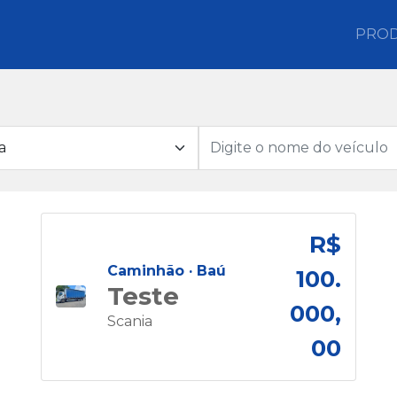
PRO
R$
Caminhão ·
Baú
100.
Teste
000,
Scania
00